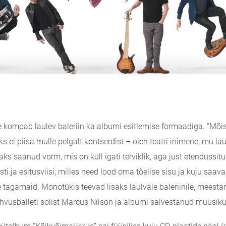
 kompab laulev baleriin ka albumi esitlemise formaadiga. “Mõists
s ei piisa mulle pelgalt kontserdist – olen teatri inimene, mu l
ks saanud vorm, mis on küll igati terviklik, aga just etendussit
i ja esitusviisi, milles need lood oma tõelise sisu ja kuju saav
tagamaid. Monotükis teevad lisaks laulvale baleriinile, meestant
hvusballeti solist Marcus Nilson ja albumi salvestanud muusik