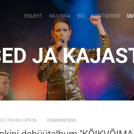
ESILEHT
MUUSIKA
BIO
KONTSERDID
UU
SED JA KAJAS
023
TRIINU UPKIN
KOMMENTEERI