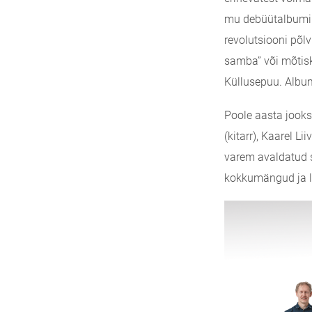
mu debüütalbumi l
revolutsiooni põl
samba” või mõtisk
Küllusepuu. Album
Poole aasta jooks
(kitarr), Kaarel L
varem avaldatud 
kokkumängud ja l