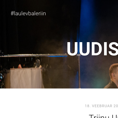
#
laulevbaleriin
UUDI
18. VEEBRUAR 2