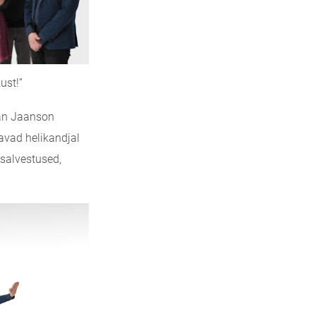
ust!”
aan Jaanson
lavad helikandjal
 salvestused,