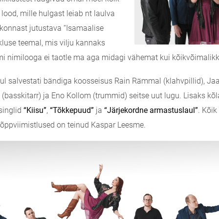
ood, mille hulgast leiab nt laulva
vkonnast jutustava “Isamaalise
luse teemal, mis vilju kannaks
i nimilooga ei taotle ma aga midagi vähemat kui kõikvõimalikk
ul salvestati bändiga koosseisus Rain Rämmal (klahvpillid), J
iiv (basskitarr) ja Eno Kollom (trummid) seitse uut lugu. Lisaks kõ
singlid
“Kiisu”
,
“Tõkkepuud”
ja
“Järjekordne armastuslaul”
. Kõik
õppviimistlused on teinud Kaspar Leesme.