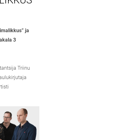
ALIKKUS"
imalikkus” ja
akala 3
antsija Triinu
aulukirjutaja
isti