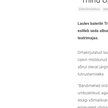
Triinu 
kõikvõimalikkus
deb
Laulev baleriin T
esitleb seda albu
teatrimajas.
Omakirjutatud lau
Upkin möödunud aa
sõnul olevat järg
tutvustamiseks.
“Bändimehed olid
umbusklikud, aga l
ikkagi võimalikuk
erinevatest võima