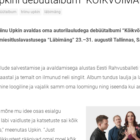
Upkini debüütalbum "KÕIKVÕIM
üütalbum
triinu upkin
läbimäng
riinu Upkin avaldas oma autorilauludega debüütalbumi “Kõikvõ
miesitluslavastusega “Läbimäng” 23.–31. augustil Tallinnas, S
lude salvestamise ja avaldamisega alustas Eesti Rahvusballeti t
stal ja temalt on ilmunud neli singlit. Album tundus laulja ja l
mine loogiline ja vajalik samm oma loomingu ning iseenda kui art
 mõne mu idee osas esialgu
äbi vaidluste ja katsetuste sai kõik
s,” meenutas Upkin. “Just
likkustest räägivad omal moel kõik