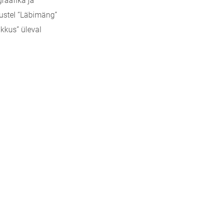
raafika ja
dustel “Läbimäng”
ikkus” üleval