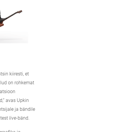
in kiiresti, et
aulud on rohkemat
uatsioon
ad,” avas Upkin
sijale ja bändile
utest
live
-bänd.