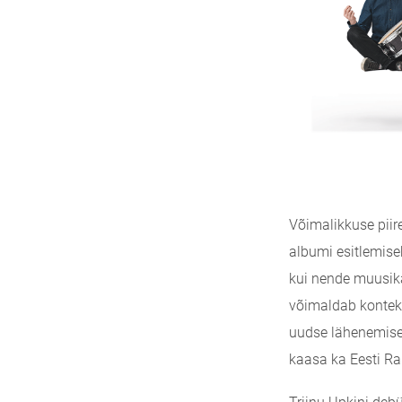
Võimalikkuse piire
albumi esitlemisek
kui nende muusika
võimaldab kontekst
uudse lähenemise 
kaasa ka Eesti Ra