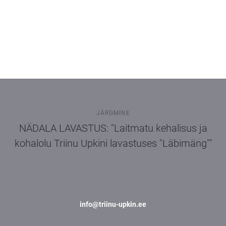
JÄRGMINE
NÄDALA LAVASTUS: "Laitmatu kehalisus ja
kohalolu Triinu Upkini lavastuses "Läbimäng""
info@triinu-upkin.ee