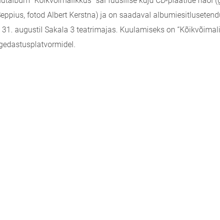
ütalbum “Kõikvõimalikkus” sai füüsilise kuju CD-plaatide näol (g
eppius, fotod Albert Kerstna) ja on saadaval albumiesitluseten
 ja 31. augustil Sakala 3 teatrimajas. Kuulamiseks on “Kõikvõimal
ogedastusplatvormidel.