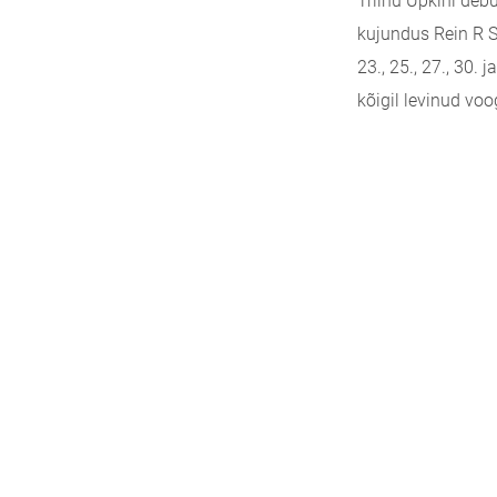
Triinu Upkini debü
kujundus Rein R S
23., 25., 27., 30.
kõigil levinud vo