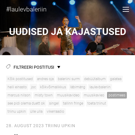
#
laulevbaleriin
UUDISED JA KAJASTUSED
FILTREERI POSTITUSI
Kõik postitused
andres oja
baleriini surm
debüütalbum
galatea
heili einasto
joc
kõikvõimalikkus
läbimäng
laulevbaleriin
marcus nilson
misty town
muusikavideo
muusikavieo
postimees
see pidi olema duett ok
singel
tallinn fringe
toeta triinut
triinu upkin
ülle ulla
vikerraadio
28. AUGUST 2023
TRIINU UPKIN