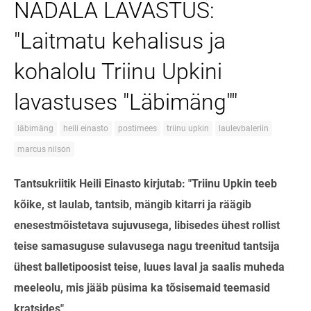
NÄDALA LAVASTUS:
"Laitmatu kehalisus ja
kohalolu Triinu Upkini
lavastuses "Läbimäng""
läbimäng
heili einasto
postimees
triinu upkin
laulevbaleriin
marcus nilson
Tantsukriitik Heili Einasto kirjutab: "Triinu Upkin teeb
kõike, st laulab, tantsib, mängib kitarri ja räägib
enesestmõistetava sujuvusega, libisedes ühest rollist
teise samasuguse sulavusega nagu treenitud tantsija
ühest balletipoosist teise, luues laval ja saalis muheda
meeleolu, mis jääb püsima ka tõsisemaid teemasid
kratsides"